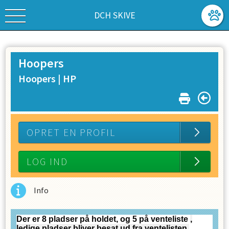
DCH SKIVE
Hoopers
Hoopers |
HP
OPRET EN PROFIL
LOG IND
Info
Der er 8 pladser på holdet, og 5 på venteliste
,
ledige pladser bliver besat ud fra ventelisten