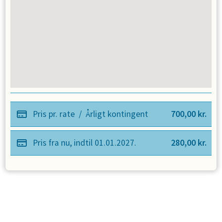
Pris pr. rate
/
Årligt kontingent
700,00
kr.
Pris fra nu, indtil
01.01.2027
.
280,00
kr.