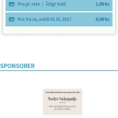
Pris pr. rate
/
Årligt hold
1,00
kr.
Pris fra nu, indtil
01.01.2027
.
0,00
kr.
SPONSORER