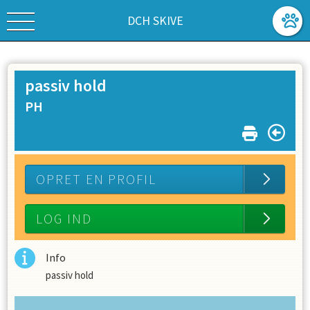
DCH SKIVE
passiv hold
PH
OPRET EN PROFIL
LOG IND
Info
passiv hold