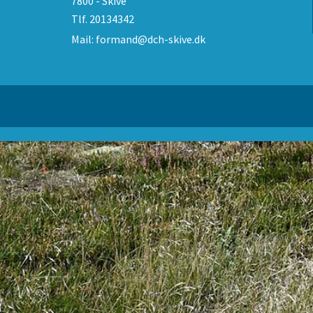
7800 - Skive
Tlf.
20134342
Mail:
formand@dch-skive.dk