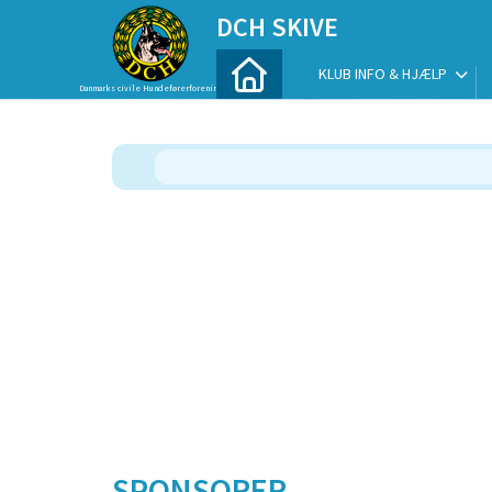
DCH SKIVE
KLUB INFO & HJÆLP
Danmarks civile Hundeførerforening
SPONSORER