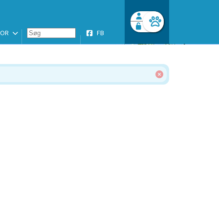
SOR
FB
Facebook login
Husk mig
Glemt password
Opret profil
Log ind