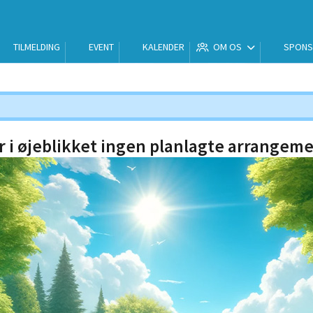
TILMELDING
EVENT
KALENDER
OM OS
SPON
r i øjeblikket ingen planlagte arrangeme