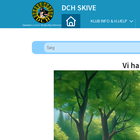
DCH SKIVE
KLUB INFO & HJÆLP
Danmarks civile Hundeførerforening
Vi ha