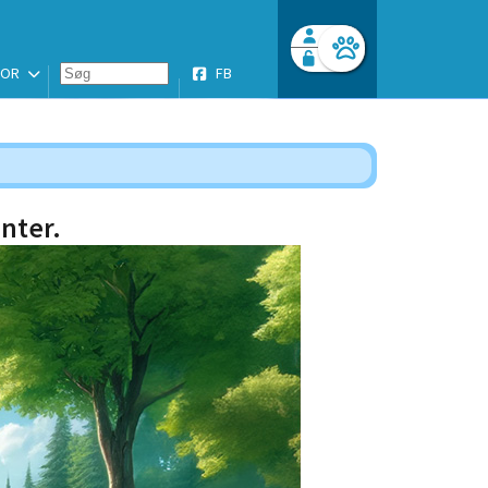
SOR
FB
Facebook login
Husk mig
Glemt password
Opret profil
Log ind
nter.