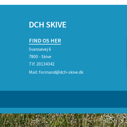
DCH SKIVE
FIND OS HER
Svansøvej 6
7800 - Skive
Tlf.
20134342
Mail:
formand@dch-skive.dk